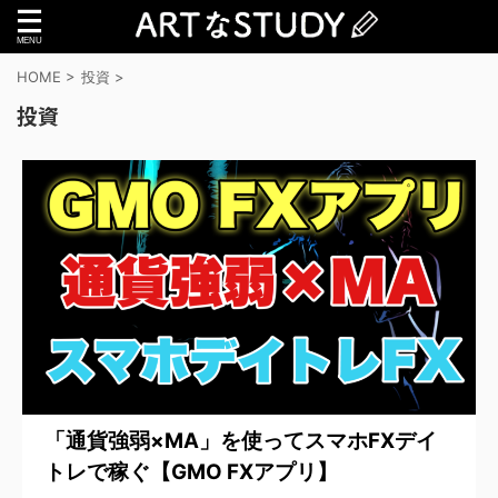
HOME
>
投資
>
投資
「通貨強弱×MA」を使ってスマホFXデイ
トレで稼ぐ【GMO FXアプリ】